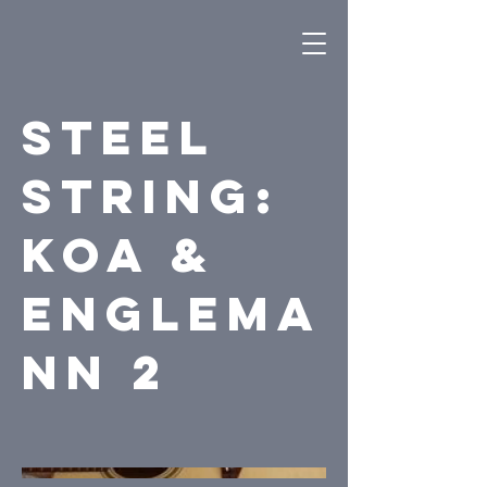
Steel
String:
Koa &
Englema
nn 2